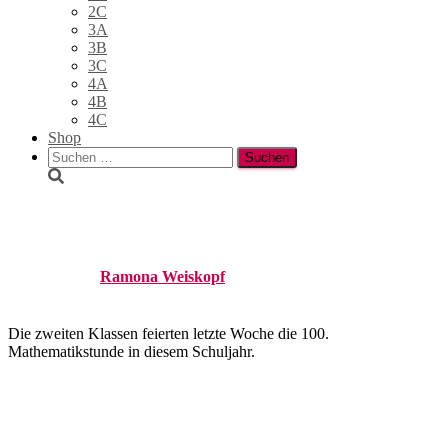
2C
3A
3B
3C
4A
4B
4C
Shop
Suchen
nach:
100. Mathematikstunde
Published by
Ramona Weiskopf
on
12. Juni 2019
16. Oktober
2019
Die zweiten Klassen feierten letzte Woche die 100.
Mathematikstunde in diesem Schuljahr.