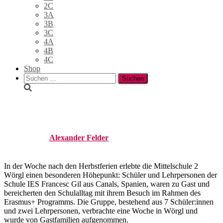
2C
3A
3B
3C
4A
4B
4C
Shop
Suchen
nach:
Erasmuswoche
Published by
Alexander Felder
on
22. November 2024
24. Juni
2026
In der Woche nach den Herbstferien erlebte die Mittelschule 2
Wörgl einen besonderen Höhepunkt: Schüler und Lehrpersonen der
Schule IES Francesc Gil aus Canals, Spanien, waren zu Gast und
bereicherten den Schulalltag mit ihrem Besuch im Rahmen des
Erasmus+ Programms. Die Gruppe, bestehend aus 7 Schüler:innen
und zwei Lehrpersonen, verbrachte eine Woche in Wörgl und
wurde von Gastfamilien aufgenommen.