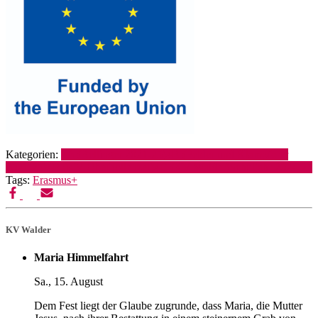
Kategorien:
4A (Bellinger 2021-25)
4B (Felder und Klampferer
2021-25)
4B (KV Oberhollenzer)
4C (KV Walder)
Schuljahr 2024-25
Tags:
Erasmus+
KV Walder
Maria Himmelfahrt
Sa., 15. August
Dem Fest liegt der Glaube zugrunde, dass Maria, die Mutter