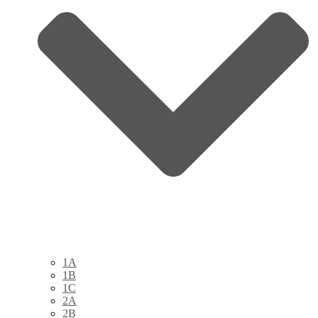
1A
1B
1C
2A
2B