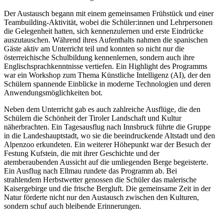
Der Austausch begann mit einem gemeinsamen Frühstück und einer
Teambuilding-Aktivität, wobei die Schüler:innen und Lehrpersonen
die Gelegenheit hatten, sich kennenzulernen und erste Eindrücke
auszutauschen. Während ihres Aufenthalts nahmen die spanischen
Gäste aktiv am Unterricht teil und konnten so nicht nur die
österreichische Schulbildung kennenlernen, sondern auch ihre
Englischsprachkenntnisse vertiefen. Ein Highlight des Programms
war ein Workshop zum Thema Künstliche Intelligenz (AI), der den
Schülern spannende Einblicke in moderne Technologien und deren
Anwendungsmöglichkeiten bot.
Neben dem Unterricht gab es auch zahlreiche Ausflüge, die den
Schülern die Schönheit der Tiroler Landschaft und Kultur
näherbrachten. Ein Tagesausflug nach Innsbruck führte die Gruppe
in die Landeshauptstadt, wo sie die beeindruckende Altstadt und den
Alpenzoo erkundeten. Ein weiterer Höhepunkt war der Besuch der
Festung Kufstein, die mit ihrer Geschichte und der
atemberaubenden Aussicht auf die umliegenden Berge begeisterte.
Ein Ausflug nach Ellmau rundete das Programm ab. Bei
strahlendem Herbstwetter genossen die Schüler das malerische
Kaisergebirge und die frische Bergluft. Die gemeinsame Zeit in der
Natur förderte nicht nur den Austausch zwischen den Kulturen,
sondern schuf auch bleibende Erinnerungen.