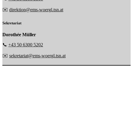
✉️
direktion@ems-woergl.tsn.at
Sekretariat
Dorothée Müller
📞
+43 50 6300 5202
✉️
sekretariat@ems-woergl.tsn.at